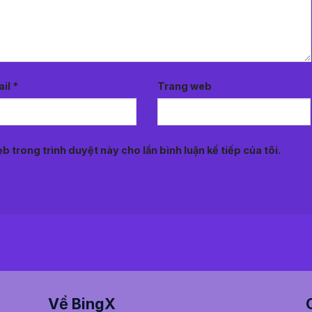
ail
*
Trang web
b trong trình duyệt này cho lần bình luận kế tiếp của tôi.
Về BingX