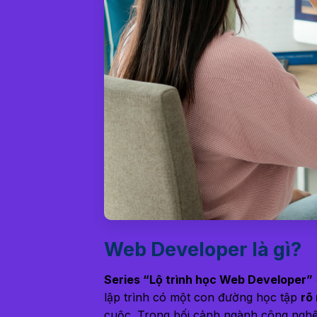
Web Developer là gì?
Series “Lộ trình học Web Developer”
lập trình có một con đường học tập
rõ
cuộc. Trong bối cảnh ngành công nghệ