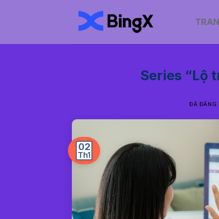
Chuyển
đến
TRAN
nội
dung
Series “Lộ 
ĐÃ ĐĂNG
02
Th1