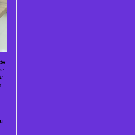
de
ệc
từ
g
ều