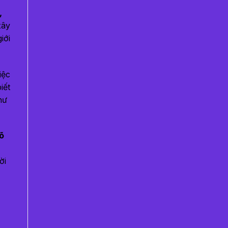
,
xây
iới
iệc
iết
hư
õ
ời