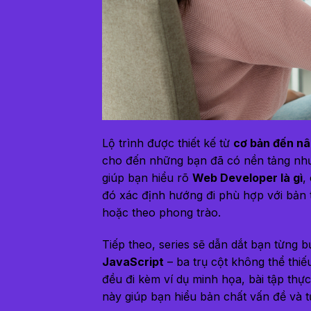
Lộ trình được thiết kế từ
cơ bản đến n
cho đến những bạn đã có nền tảng nhưn
giúp bạn hiểu rõ
Web Developer là gì
,
đó xác định hướng đi phù hợp với bản 
hoặc theo phong trào.
Tiếp theo, series sẽ dẫn dắt bạn từng
JavaScript
– ba trụ cột không thể thiế
đều đi kèm ví dụ minh họa, bài tập thự
này giúp bạn hiểu bản chất vấn đề và tự