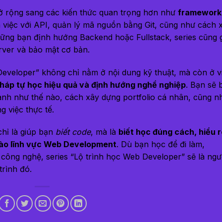
mở rộng sang các kiến thức quan trọng hơn như
framework
àm việc với API, quản lý mã nguồn bằng Git, cũng như cách 
ững bạn định hướng Backend hoặc Fullstack, series cũng g
erver và bảo mật cơ bản.
Developer” không chỉ nằm ở nội dung kỹ thuật, mà còn ở v
háp tự học hiệu quả và định hướng nghề nghiệp
. Bạn sẽ b
ành như thế nào, cách xây dựng portfolio cá nhân, cũng n
 việc thực tế.
chỉ là giúp bạn
biết code
, mà là
biết học đúng cách, hiểu r
 vào lĩnh vực Web Development
. Dù bạn học để đi làm,
ông nghệ, series “Lộ trình học Web Developer” sẽ là ngư
trình đó.